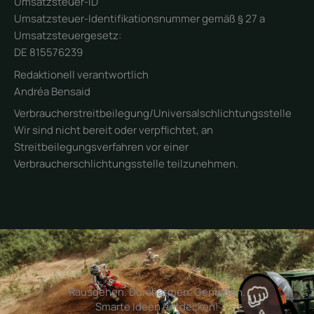
Umsatzsteuer-ID
Umsatzsteuer-Identifikationsnummer gemäß § 27 a
Umsatzsteuergesetz:
DE 815576239
Redaktionell verantwortlich
Andréa Bensaid
Verbraucher­streit­beilegung/Universal­schlichtungs­stelle
Wir sind nicht bereit oder verpflichtet, an
Streitbeilegungsverfahren vor einer
Verbraucherschlichtungsstelle teilzunehmen.
Rausgehen. Durchatmen. Genießen.
Smarte Ideen entdecken!