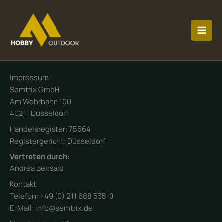
Zum
MAI
Inhalt
MEN
springen
Impressum
Semtrix GmbH
Am Wehrhahn 100
40211 Düsseldorf
Handelsregister: 75564
Registergericht: Düsseldorf
Vertreten durch:
Andréa Bensaid
Kontakt
Telefon: +49 (0) 211 688 535-0
E-Mail: info@semtrix.de