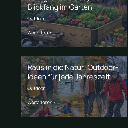
Blickfang im Garten
Outdoor
Gärtnern
Weiterlesen »
mit
Pfiff:
So
wird
Raus in die Natur: Outdoor-
dein
Ideen für jede Jahreszeit
grünes
Hobby
Outdoor
zum
Blickfang
Raus
Weiterlesen »
im
in
Garten
die
Natur: