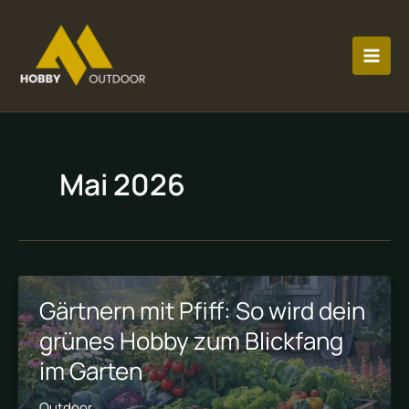
Zum
MAI
Inhalt
MEN
springen
Mai 2026
Gärtnern mit Pfiff: So wird dein
grünes Hobby zum Blickfang
im Garten
Outdoor