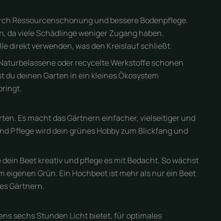
urch Ressourcenschonung und bessere Bodenpflege.
n, da viele Schädlinge weniger Zugang haben.
 direkt verwenden, was den Kreislauf schließt.
e. Naturbelassene oder recycelte Werkstoffe schonen
 du deinen Garten in ein kleines Ökosystem
bringt.
ten. Es macht das Gärtnern einfacher, vielseitiger und
und Pflege wird dein grünes Hobby zum Blickfang und
e dein Beet kreativ und pflege es mit Bedacht. So wächst
 eigenen Grün. Ein Hochbeet ist mehr als nur ein Beet
es Gärtnern.
ns sechs Stunden Licht bietet, für optimales