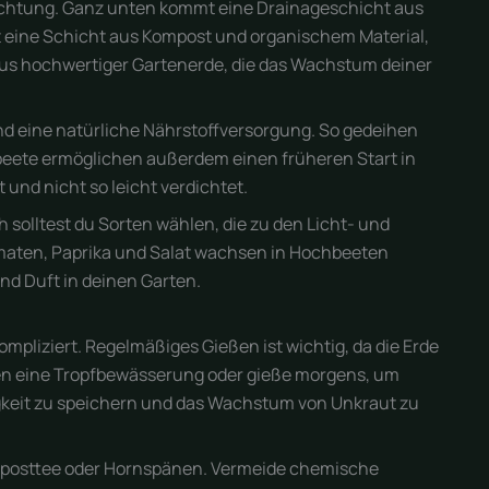
hichtung. Ganz unten kommt eine Drainageschicht aus
gt eine Schicht aus Kompost und organischem Material,
t aus hochwertiger Gartenerde, die das Wachstum deiner
nd eine natürliche Nährstoffversorgung. So gedeihen
eete ermöglichen außerdem einen früheren Start in
 und nicht so leicht verdichtet.
h solltest du Sorten wählen, die zu den Licht- und
aten, Paprika und Salat wachsen in Hochbeeten
nd Duft in deinen Garten.
mpliziert. Regelmäßiges Gießen ist wichtig, da die Erde
ten eine Tropfbewässerung oder gieße morgens, um
igkeit zu speichern und das Wachstum von Unkraut zu
mposttee oder Hornspänen. Vermeide chemische