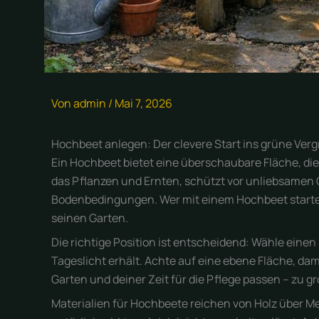
Von
admin
/
Mai 7, 2026
Hochbeet anlegen: Der clevere Start ins grüne Ver
Ein Hochbeet bietet eine überschaubare Fläche, die 
das Pflanzen und Ernten, schützt vor unliebsamen
Bodenbedingungen. Wer mit einem Hochbeet startet,
seinen Garten.
Die richtige Position ist entscheidend: Wähle eine
Tageslicht erhält. Achte auf eine ebene Fläche, dam
Garten und deiner Zeit für die Pflege passen – zu g
Materialien für Hochbeete reichen von Holz über Meta