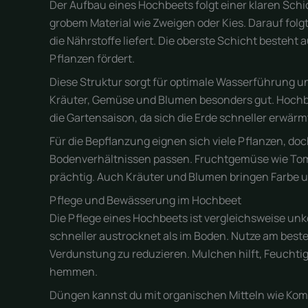
Der Aufbau eines Hochbeets folgt einer klaren Sc
grobem Material wie Zweigen oder Kies. Darauf fol
die Nährstoffe liefert. Die oberste Schicht besteh
Pflanzen fördert.
Diese Struktur sorgt für optimale Wasserführung u
Kräuter, Gemüse und Blumen besonders gut. Hochb
die Gartensaison, da sich die Erde schneller erwärmt
Für die Bepflanzung eignen sich viele Pflanzen, doc
Bodenverhältnissen passen. Fruchtgemüse wie Tom
prächtig. Auch Kräuter und Blumen bringen Farbe u
Pflege und Bewässerung im Hochbeet
Die Pflege eines Hochbeets ist vergleichsweise unko
schneller austrocknet als im Boden. Nutze am bes
Verdunstung zu reduzieren. Mulchen hilft, Feucht
hemmen.
Düngen kannst du mit organischen Mitteln wie Ko