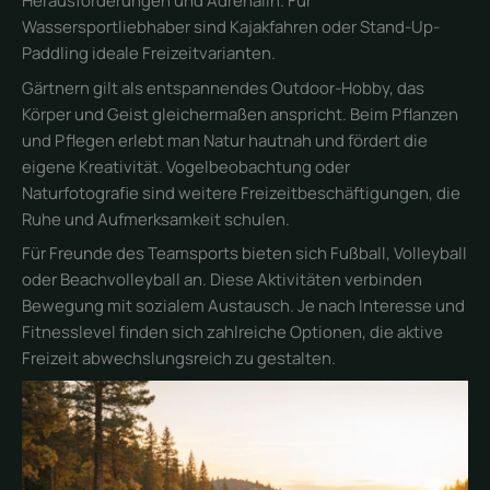
Herausforderungen und Adrenalin. Für
Wassersportliebhaber sind Kajakfahren oder Stand-Up-
Paddling ideale Freizeitvarianten.
Gärtnern gilt als entspannendes Outdoor-Hobby, das
Körper und Geist gleichermaßen anspricht. Beim Pflanzen
und Pflegen erlebt man Natur hautnah und fördert die
eigene Kreativität. Vogelbeobachtung oder
Naturfotografie sind weitere Freizeitbeschäftigungen, die
Ruhe und Aufmerksamkeit schulen.
Für Freunde des Teamsports bieten sich Fußball, Volleyball
oder Beachvolleyball an. Diese Aktivitäten verbinden
Bewegung mit sozialem Austausch. Je nach Interesse und
Fitnesslevel finden sich zahlreiche Optionen, die aktive
Freizeit abwechslungsreich zu gestalten.