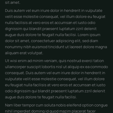
sit amet.
Duis autem vel eum iriure dolor in hendrerit in vulputate
velit esse molestie consequat, vel illum dolore eu feugiat
nulla facilisis at vero eros et accumsan et iusto odio
dignissim qui blandit praesent luptatum zzril delenit
augue duis dolore te feugait nulla facilisi. Lorem ipsum
dolor sit amet, consectetuer adipiscing elit, sed diam
nonummy nibh euismod tincidunt ut laoreet dolore magna
aliquam erat volutpat.
Ut wisi enim ad minim veniam, quis nostrud exerci tation
ullamcorper suscipit lobortis nisl ut aliquip ex ea commodo
consequat. Duis autem vel eum iriure dolor in hendrerit in
vulputate velit esse molestie consequat, vel illum dolore
eu feugiat nulla facilisis at vero eros et accumsan et iusto
odio dignissim qui blandit praesent luptatum zzril delenit
augue duis dolore te feugait nulla facilisi.
Nam liber tempor cum soluta nobis eleifend option congue
nihil imperdiet doming id quod mazim placerat facer