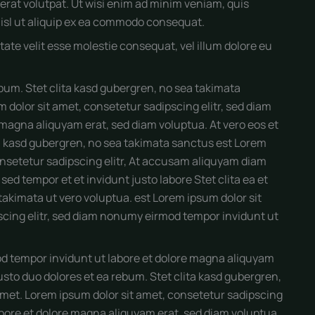
erat volutpat. Ut wisi enim ad minim veniam, quis
 nisl ut aliquip ex ea commodo consequat.
tate velit esse molestie consequat, vel illum dolore eu
ebum. Stet clita kasd gubergren, no sea takimata
 dolor sit amet, consetetur sadipscing elitr, sed diam
magna aliquyam erat, sed diam voluptua. At vero eos et
ta kasd gubergren, no sea takimata sanctus est Lorem
onsetetur sadipscing elitr, At accusam aliquyam diam
ed tempor et et invidunt justo labore Stet clita ea et
kimata ut vero voluptua. est Lorem ipsum dolor sit
scing elitr, sed diam nonumy eirmod tempor invidunt ut
d tempor invidunt ut labore et dolore magna aliquyam
usto duo dolores et ea rebum. Stet clita kasd gubergren,
amet. Lorem ipsum dolor sit amet, consetetur sadipscing
bore et dolore magna aliquyam erat, sed diam voluptua.