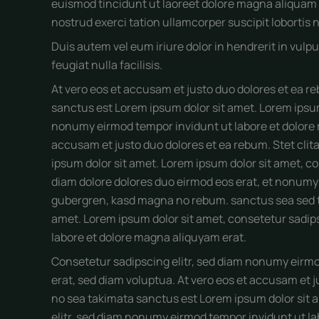
euismod tincidunt ut laoreet dolore magna aliquam 
nostrud exerci tation ullamcorper suscipit lobortis
Duis autem vel eum iriure dolor in hendrerit in vulpu
feugiat nulla facilisis.
At vero eos et accusam et justo duo dolores et ea r
sanctus est Lorem ipsum dolor sit amet. Lorem ipsum
nonumy eirmod tempor invidunt ut labore et dolore 
accusam et justo duo dolores et ea rebum. Stet cli
ipsum dolor sit amet. Lorem ipsum dolor sit amet, c
diam dolore dolores duo eirmod eos erat, et nonumy s
gubergren, kasd magna no rebum. sanctus sea sed ta
amet. Lorem ipsum dolor sit amet, consetetur sadip
labore et dolore magna aliquyam erat.
Consetetur sadipscing elitr, sed diam nonumy eirmo
erat, sed diam voluptua. At vero eos et accusam et j
no sea takimata sanctus est Lorem ipsum dolor sit 
elitr, sed diam nonumy eirmod tempor invidunt ut la