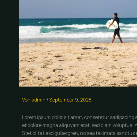
Von
admin
/
September 9, 2025
Lorem ipsum dolor sit amet, consetetur sadipscing 
et dolore magna aliquyam erat, sed diam voluptua. A
Stet clita kasd gubergren, no sea takimata sanctus 