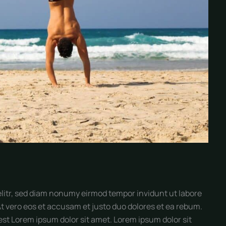
elitr, sed diam nonumy eirmod tempor invidunt ut labore
t vero eos et accusam et justo duo dolores et ea rebum.
est Lorem ipsum dolor sit amet. Lorem ipsum dolor sit