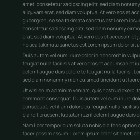
amet, consetetur sadipscing elitr, sed diam nonumy
aliquyam erat, sed diam voluptua. At vero eos et acc
gubergren, no sea takimata sanctus est Lorem ipsum
consetetur sadipscing elitr, sed diam nonumy eirmo
erat, sed diam voluptua. At vero eos et accusam et j
no sea takimata sanctus est Lorem ipsum dolor sit 
Duis autem vel eum iriure dolor in hendrerit in vulpu
feugiat nulla facilisis at vero eros et accumsan et i
delenit augue duis dolore te feugait nulla facilisi. 
sed diam nonummy nibh euismod tincidunt ut laoree
Ut wisi enim ad minim veniam, quis nostrud exerci tat
commodo consequat. Duis autem vel eum iriure dolor 
consequat, vel illum dolore eu feugiat nulla facilisi
blandit praesent luptatum zzril delenit augue duis dol
Nam liber tempor cum soluta nobis eleifend option 
facer possim assum. Lorem ipsum dolor sit amet, c