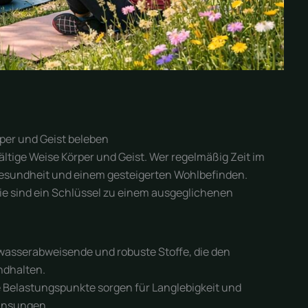
rper und Geist beleben
lfältige Weise Körper und Geist. Wer regelmäßig Zeit im
n Gesundheit und einem gesteigerten Wohlbefinden.
sie sind ein Schlüssel zu einem ausgeglichenen
wasserabweisende und robuste Stoffe, die den
ndhalten.
 Belastungspunkte sorgen für Langlebigkeit und
ransungen.