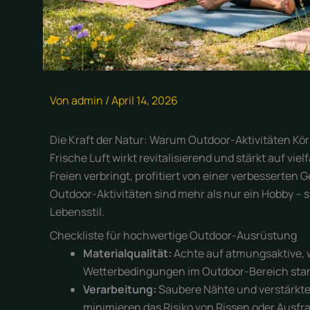
Von
admin
/
April 14, 2026
Die Kraft der Natur: Warum Outdoor-Aktivitäten Kö
Frische Luft wirkt revitalisierend und stärkt auf vie
Freien verbringt, profitiert von einer verbesserte
Outdoor-Aktivitäten sind mehr als nur ein Hobby – 
Lebensstil.
Checkliste für hochwertige Outdoor-Ausrüstung
Materialqualität:
Achte auf atmungsaktive, 
Wetterbedingungen im Outdoor-Bereich sta
Verarbeitung:
Saubere Nähte und verstärkte
minimieren das Risiko von Rissen oder Ausf