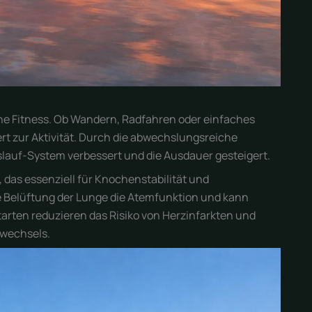
che Fitness. Ob Wandern, Radfahren oder einfaches
t zur Aktivität. Durch die abwechslungsreiche
lauf-System verbessert und die Ausdauer gesteigert.
, das essenziell für Knochenstabilität und
e Belüftung der Lunge die Atemfunktion und kann
ten reduzieren das Risiko von Herzinfarkten und
fwechsels.