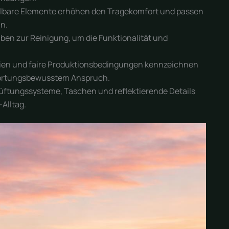
llbare Elemente erhöhen den Tragekomfort und passen
an.
ben zur Reinigung, um die Funktionalität und
ien und faire Produktionsbedingungen kennzeichnen
wortungsbewusstem Anspruch.
üftungssysteme, Taschen und reflektierende Details
Alltag.